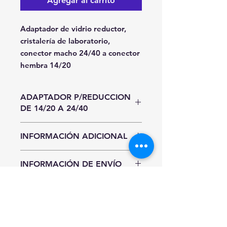
Agregar al carrito
Adaptador de vidrio reductor,
cristalería de laboratorio,
conector macho 24/40 a conector
hembra 14/20
ADAPTADOR P/REDUCCION
DE 14/20 A 24/40
Unidad de Entrada
INFORMACIÓN ADICIONAL
Pieza
Hasta agotar existencias.
INFORMACIÓN DE ENVÍO
Precios y existencias sujetos a
cambio sin previo aviso.
CDMX y Área Metropolitana
Sí requieres entrega inmediata al
INFORMACIÓN
Recolección en nuestro almacén:
finalizar tu compra selecciona
IMPORTANTE
Usted podra recoger el material
"Pago Manual" para realizar tu
directamente en nuestro almacén
pago por transferencia bancaria.
La imagen es solo una referencia,
previo aviso de liberación de