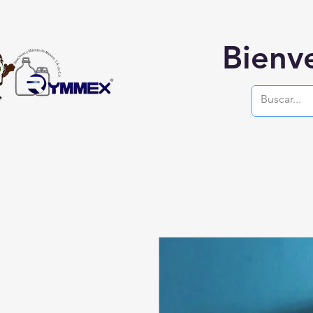
Bienv