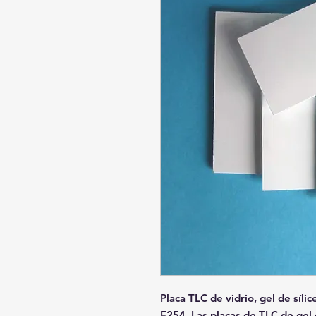
Placa TLC de vidrio, gel de síli
F254. Las placas de TLC de gel 