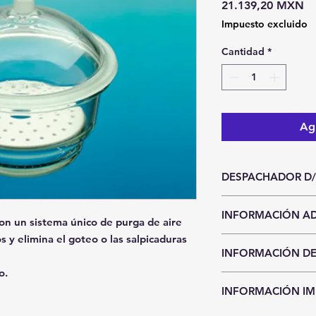
Pr
21.139,20 MXN
Impuesto excluido
Cantidad
*
Agr
DESPACHADOR D/
Unidad de entrada
INFORMACIÓN AD
Pieza
on un sistema único de purga de aire
s y elimina el goteo o las salpicaduras
Hasta agotar exi
INFORMACIÓN DE
Precios y existen
aviso.
o.
CDMX y Área Metro
Sí requieres entr
INFORMACIÓN I
Recolección en n
compra seleccion
recoger el mater
pago por transfe