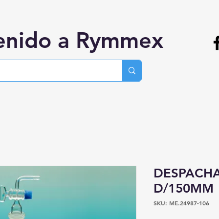
enido a Rymmex
DESPACHA
D/150MM
SKU: ME.24987-106