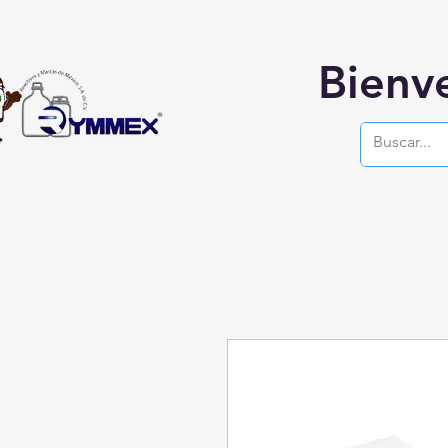
Bienv