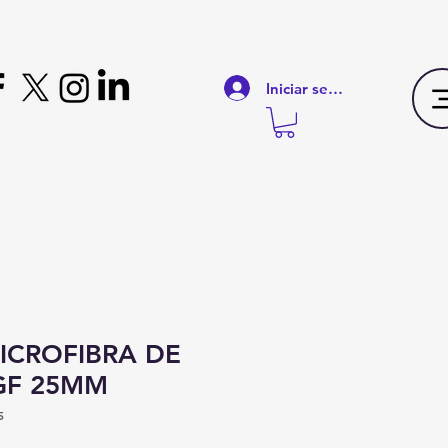
Iniciar sesión
MICROFIBRA DE
GF 25MM
5