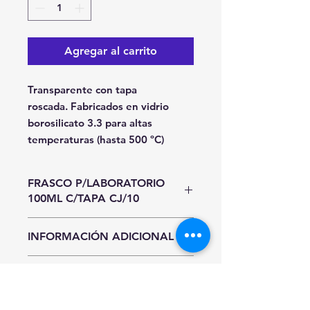
Agregar al carrito
Transparente con tapa
roscada. Fabricados en vidrio
borosilicato 3.3 para altas
temperaturas (hasta 500 ºC)
FRASCO P/LABORATORIO
100ML C/TAPA CJ/10
Unidad de Entrada
INFORMACIÓN ADICIONAL
Caja
Hasta agotar existencias.
INFORMACIÓN DE ENVÍO
Precios y existencias sujetos a
cambio sin previo aviso.
CDMX y Área Metropolitana
Sí requieres entrega inmediata al