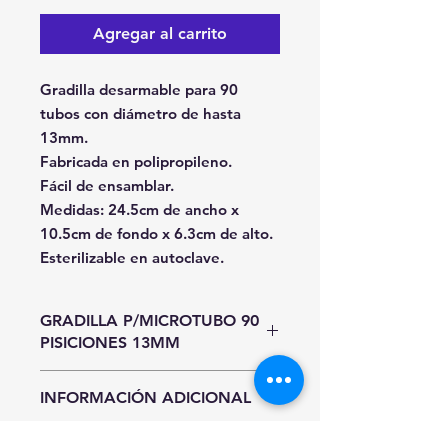
Agregar al carrito
Gradilla desarmable para 90
tubos con diámetro de hasta
13mm.
Fabricada en polipropileno.
Fácil de ensamblar.
Medidas: 24.5cm de ancho x
10.5cm de fondo x 6.3cm de alto.
Esterilizable en autoclave.
GRADILLA P/MICROTUBO 90
PISICIONES 13MM
Unidad de Entrada
INFORMACIÓN ADICIONAL
Pieza
Hasta agotar existencias.