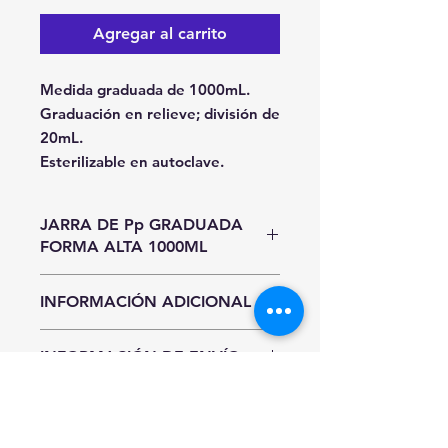
Agregar al carrito
Medida graduada de 1000mL.
Graduación en relieve; división de
20mL.
Esterilizable en autoclave.
JARRA DE Pp GRADUADA
FORMA ALTA 1000ML
Unidad de Entrada
INFORMACIÓN ADICIONAL
Pieza
Hasta agotar existencias.
INFORMACIÓN DE ENVÍO
Precios y existencias sujetos a
cambio sin previo aviso.
CDMX y Área Metropolitana
Sí requieres entrega inmediata al
INFORMACIÓN
Recolección en nuestro almacén:
finalizar tu compra selecciona
IMPORTANTE
Usted podra recoger el material
"Pago Manual" para realizar tu