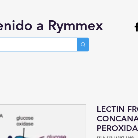
enido a Rymmex
LECTIN F
CONCANA
PEROXIDA
SKU: SIG.L6397-1MG