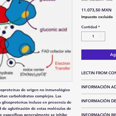
Pr
11.073,50 MXN
Impuesto excluido
Cantidad
*
Agr
LECTIN FROM CO
Unidad de Entrada
INFORMACIÓN AD
Pieza
icoproteínas de origen no inmunológico
pitan carbohidratos complejos. Las
Hasta agotar exi
INFORMACIÓN DE
Precios y existen
a glicoproteínas incluso en presencia de
aviso.
d de aglutinación de estas moléculas de
CDMX y Área Metro
Sí requieres entr
e específicas generalmente se inhibe
INFORMACIÓN I
Recolección en n