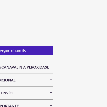
ecio
egar al carrito
NCANAVALIN A PEROXIDASE
ICIONAL
stencias.
 ENVÍO
cias sujetos a cambio sin previo
politana
ega inmediata al finalizar tu
MPORTANTE
uestro almacén: Usted podra