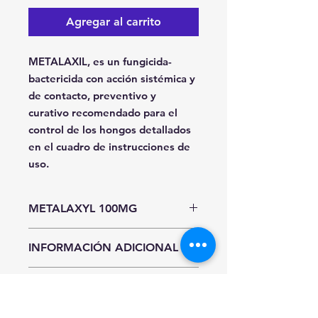
Agregar al carrito
METALAXIL, es un fungicida-
bactericida con acción sistémica y
de contacto, preventivo y
curativo recomendado para el
control de los hongos detallados
en el cuadro de instrucciones de
uso.
METALAXYL 100MG
Unidad de Entrada
INFORMACIÓN ADICIONAL
Pieza
Hasta agotar existencias.
INFORMACIÓN DE ENVÍO
Precios y existencias sujetos a
cambio sin previo aviso.
CDMX y Área Metropolitana