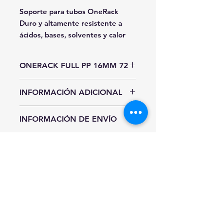
Soporte para tubos OneRack
Duro y altamente resistente a
ácidos, bases, solventes y calor
ONERACK FULL PP 16MM 72
Unidad de Entrada
INFORMACIÓN ADICIONAL
Pieza
Hasta agotar existencias.
INFORMACIÓN DE ENVÍO
Precios y existencias sujetos a
cambio sin previo aviso.
CDMX y Área Metropolitana
Sí requieres entrega inmediata al
INFORMACIÓN
Recolección en nuestro almacén:
finalizar tu compra selecciona
IMPORTANTE
Usted podra recoger el material
"Pago Manual" para realizar tu
directamente en nuestro almacén
pago por transferencia bancaria.
La imagen es solo una referencia,
previo aviso de liberación de
(Por el momento el pago con
puede diferir e incluir accesorios
material y hasta 3 días hábiles
tarjeta se procesa de 5-7 días).
no disponibles en el producto.
para su recolección. (Sin costo).
Descuento por volumen de
La información adecuada del
Envío estandar: De 3 a 5 días
compra.
producto está impresa en las