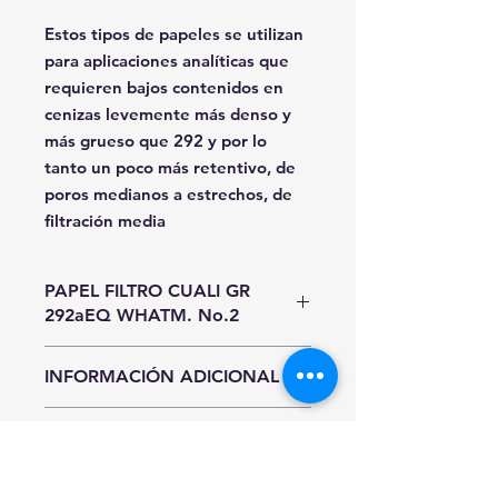
Estos tipos de papeles se utilizan
para aplicaciones analíticas que
requieren bajos contenidos en
cenizas levemente más denso y
más grueso que 292 y por lo
tanto un poco más retentivo, de
poros medianos a estrechos, de
filtración media
PAPEL FILTRO CUALI GR
292aEQ WHATM. No.2
Unidad de Entrada
INFORMACIÓN ADICIONAL
Pieza
Hasta agotar existencias.
INFORMACIÓN DE ENVÍO
Precios y existencias sujetos a
cambio sin previo aviso.
CDMX y Área Metropolitana
Sí requieres entrega inmediata al