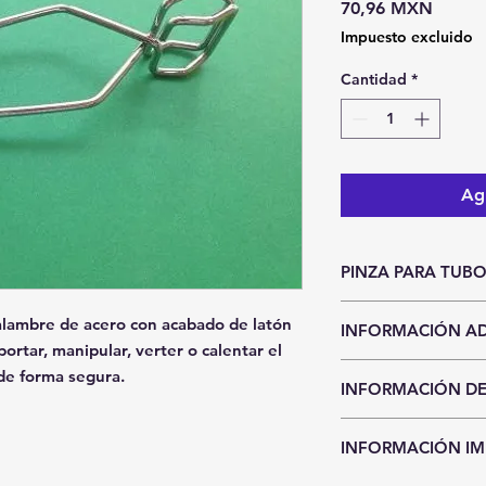
Precio
70,96 MXN
Impuesto excluido
Cantidad
*
Agr
PINZA PARA TUB
Unidad de Entrada
alambre de acero con acabado de latón
INFORMACIÓN AD
Pieza
ortar, manipular, verter o calentar el
Hasta agotar exi
de forma segura.
INFORMACIÓN DE
Precios y existen
aviso.
CDMX y Área Metro
Sí requieres entr
INFORMACIÓN I
Recolección en n
compra seleccion
recoger el mater
pago por transfe