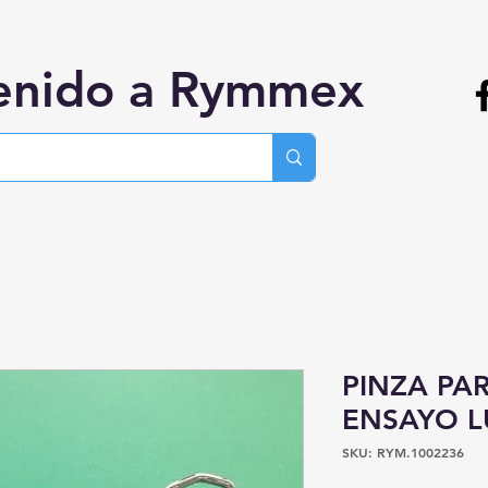
enido a Rymmex
PINZA PA
ENSAYO L
SKU: RYM.1002236