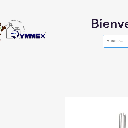
Bienv