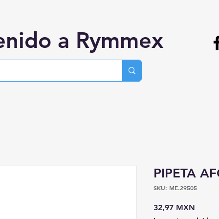
enido a Rymmex
PIPETA A
SKU: ME.29505
Precio
32,97 MXN