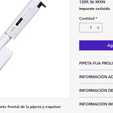
Prec
1209,36 MXN
Impuesto excluido
Cantidad
*
Agr
PIPETA FIJA PROL
Unidad de Entrada
INFORMACIÓN AD
Pieza
Hasta agotar exi
INFORMACIÓN DE
Precios y existen
aviso.
CDMX y Área Metro
Sí requieres entr
INFORMACIÓN I
Recolección en n
te frontal de la pipeta y expulsor
compra seleccion
recoger el mater
pago por transfe