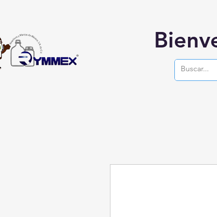
Bienv