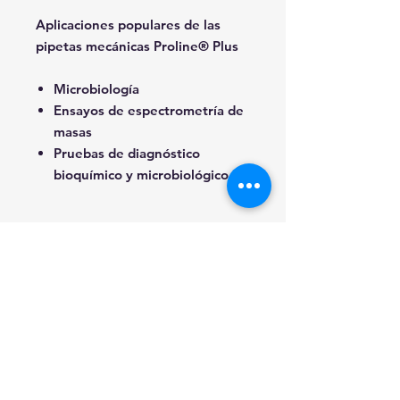
Aplicaciones populares de las
pipetas mecánicas Proline® Plus
Microbiología
Ensayos de espectrometría de
masas
Pruebas de diagnóstico
bioquímico y microbiológico
PIPETA FIJA PROLINE 1
CANAL 5000UL
Unidad de Entrada
INFORMACIÓN ADICIONAL
Pieza
Hasta agotar existencias.
INFORMACIÓN DE ENVÍO
Precios y existencias sujetos a
cambio sin previo aviso.
CDMX y Área Metropolitana
Sí requieres entrega inmediata al
INFORMACIÓN