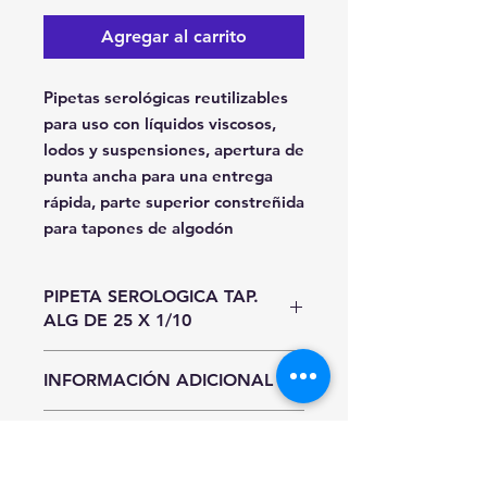
Agregar al carrito
Pipetas serológicas reutilizables
para uso con líquidos viscosos,
lodos y suspensiones, apertura de
punta ancha para una entrega
rápida, parte superior constreñida
para tapones de algodón
PIPETA SEROLOGICA TAP.
ALG DE 25 X 1/10
Unidad de Entrada
INFORMACIÓN ADICIONAL
Pieza
Hasta agotar existencias.
INFORMACIÓN DE ENVÍO
Precios y existencias sujetos a
cambio sin previo aviso.
CDMX y Área Metropolitana