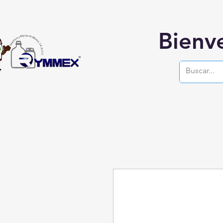
Bienv