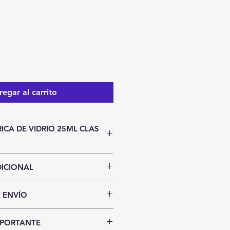
o
egar al carrito
ICA DE VIDRIO 25ML CLAS
ICIONAL
stencias.
 ENVÍO
cias sujetos a cambio sin previo
politana
ega inmediata al finalizar tu
MPORTANTE
uestro almacén: Usted podra
a "Pago Manual" para realizar tu