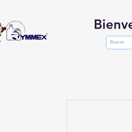
Bienv