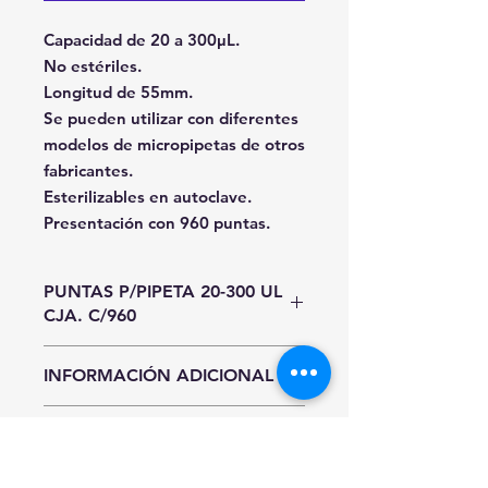
Capacidad de 20 a 300µL.
No estériles.
Longitud de 55mm.
Se pueden utilizar con diferentes
modelos de micropipetas de otros
fabricantes.
Esterilizables en autoclave.
Presentación con 960 puntas.
PUNTAS P/PIPETA 20-300 UL
CJA. C/960
Unidad de Entrada
INFORMACIÓN ADICIONAL
Paquete
Hasta agotar existencias.
INFORMACIÓN DE ENVÍO
Precios y existencias sujetos a
cambio sin previo aviso.
CDMX y Área Metropolitana
Sí requieres entrega inmediata al