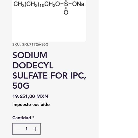
SKU: SIG.71726-50G
SODIUM
DODECYL
SULFATE FOR IPC,
50G
Precio
19.651,00 MXN
Impuesto excluido
Cantidad
*