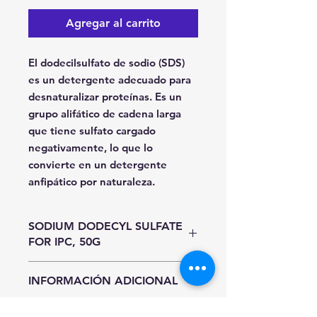
Agregar al carrito
El dodecilsulfato de sodio (SDS)
es un detergente adecuado para
desnaturalizar proteínas. Es un
grupo alifático de cadena larga
que tiene sulfato cargado
negativamente, lo que lo
convierte en un detergente
anfipático por naturaleza.
SODIUM DODECYL SULFATE
FOR IPC, 50G
Unidad de Entrada
INFORMACIÓN ADICIONAL
Pieza
Hasta agotar existencias.