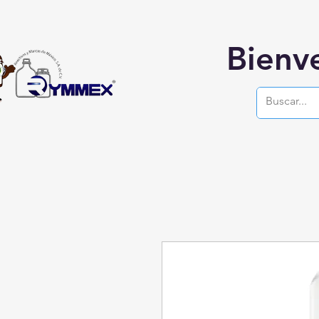
Bienv