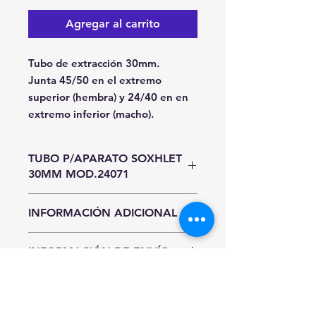
Agregar al carrito
Tubo de extracción 30mm.
Junta 45/50 en el extremo
superior (hembra) y 24/40 en en
extremo inferior (macho).
TUBO P/APARATO SOXHLET
30MM MOD.24071
Unida de Entrada
INFORMACIÓN ADICIONAL
Pieza
Hasta agotar existencias.
INFORMACIÓN DE ENVÍO
Precios y existencias sujetos a
cambio sin previo aviso.
CDMX y Área Metropolitana
Sí requieres entrega inmediata al
INFORMACIÓN
Recolección en nuestro almacén:
finalizar tu compra selecciona
IMPORTANTE
Usted podra recoger el material
"Pago Manual" para realizar tu