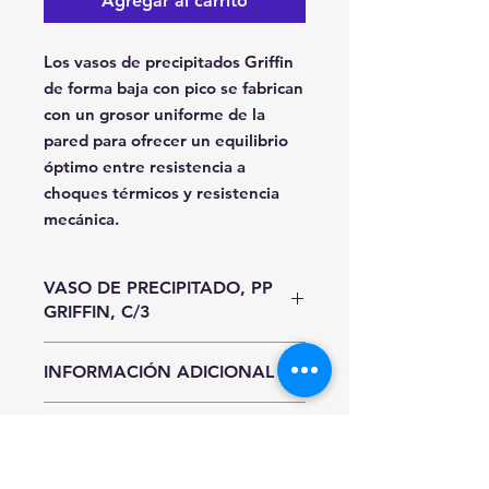
Agregar al carrito
Los vasos de precipitados Griffin
de forma baja con pico se fabrican
con un grosor uniforme de la
pared para ofrecer un equilibrio
óptimo entre resistencia a
choques térmicos y resistencia
mecánica.
VASO DE PRECIPITADO, PP
GRIFFIN, C/3
Unidad de Entrada
INFORMACIÓN ADICIONAL
Paquete
Hasta agotar existencias.
INFORMACIÓN DE ENVÍO
Precios y existencias sujetos a
cambio sin previo aviso.
CDMX y Área Metropolitana
Sí requieres entrega inmediata al