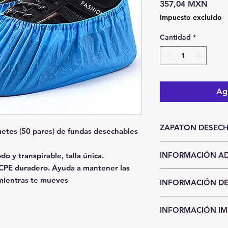
Preci
357,04 MXN
Impuesto excluido
Cantidad
*
Agr
ZAPATON DESECHA
uetes (50 pares) de fundas desechables
Unidad de Entrada
INFORMACIÓN AD
do y transpirable, talla única.
Paquete
 CPE duradero. Ayuda a mantener las
Hasta agotar exi
 mientras te mueves
INFORMACIÓN DE
Precios y existen
aviso.
CDMX y Área Metro
Sí requieres entr
INFORMACIÓN I
Recolección en n
compra seleccion
recoger el mater
pago por transfe