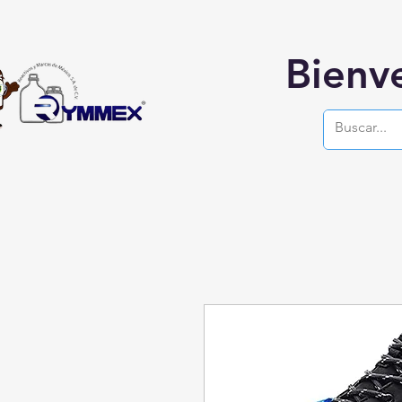
Bienv