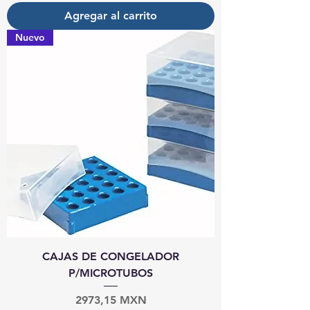
Agregar al carrito
Nuevo
CAJAS DE CONGELADOR
P/MICROTUBOS
Precio
2973,15 MXN