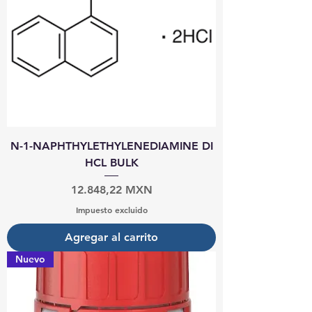
N-1-NAPHTHYLETHYLENEDIAMINE DI
HCL BULK
Precio
12.848,22 MXN
Impuesto excluido
Agregar al carrito
Nuevo