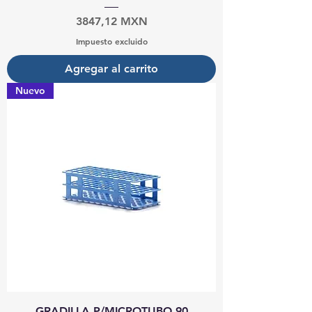
Precio
3847,12 MXN
Impuesto excluido
Agregar al carrito
Nuevo
GRADILLA P/MICROTUBO 90