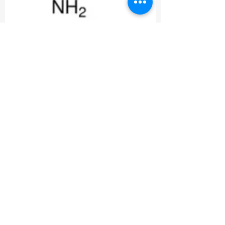
3,4-DIAMINOBENZOIC ACID, 97%
Precio
2962,12 MXN
Impuesto excluido
Agregar al carrito
Nuevo